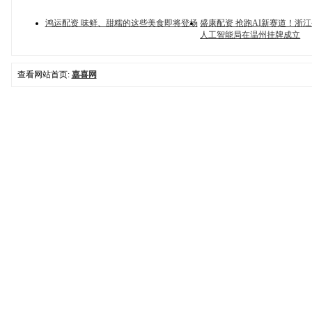
鸿运配资 味鲜、甜糯的这些美食即将登场
盛康配资 抢跑AI新赛道！浙
人工智能局在温州挂牌成立
查看网站首页:
嘉喜网