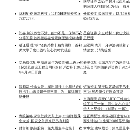
联华证券 2025年10月巴西Mar
购经理人指数PMI为482，前月
华利配资 德新科技：12月5日获融资买入
长富资本 极米科技：12月5日
78372万元
65345万元
闻喜 解决职责不清、能力不足、保障不充
星合证券 久立特材：聘任沈
分等问题 首部董秘监管规则厘清模糊地带
总经理
融证通 理“响”轻骑兵⑭丨精彩回顾：首都
启远网 离开一分钟油锅就着
师大学子发出践行初心的时代强音
情频发，消防提醒
交易鑫优配 中航建设作为被告/被上诉人的
盛鹏优配 长城汽车作为原告/
1起涉及建设工程合同纠纷的诉讼将于2025
涉及合同纠纷的诉讼将于2025
年6月20日开庭
庭
源顺网 传承大爱，感恩同行！北川姑娘牛
钜阵资本 遂宁队客场憾平巴中
钰携手山东援建干部王鹏，为川超绵阳主
王”出线希望仅存理论可能
场开球
京海配资 庆祝CARTO三维电
统问世三十年，强生发布心律
学人文纪录片《创新在一起》
鹰眼策略 深圳胜武汉齐上岸, 中超降级悬
道正网配资 半场-迈阿密暂1-0
念大减, 国安之外原来还另有判官
西头球破门+生涯890球苏牙助
财富加 鹏翎股份：第九届董事会第十一次
掌牛宝 凌钢股份：第九届董