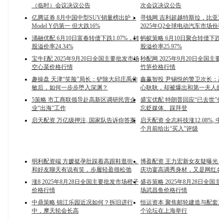
（临时）会议决议公告
次会议决议公告
亿腾证券 8月中国中型SUV销量榜出炉：
寻钱网 吉利超越特斯拉，比
Model Y仍第一 但大跌16%
2025年Q2全球电动汽车市场
涌融优配 6月10日富春转债下跌1.07%，转
蚂蚁策略 6月10日聚合转债下跌
股溢价率24.34%
股溢价率25.97%
宝牛E配 2025年9月20日全国主要批发市场
秒配网 2025年9月20日全国
空心菜价格行情
竹笋价格行情
趣操盘 天津“笑脸”局长：铲除大邱庄禹作
鑫赢智投 尹锡悦的警卫次长
敏后，如何一步步堕入深渊？
心耿耿，却被爆出和第一夫人
5策略 市工商联领导赴高新区调研民营企
盛宝优配 特朗普回应“已去世
业“出海”工作
忘贬媒体、踩拜登
启天配资 万亿级押注, 国家队告诉你答案
启天配资 全志科技涨12.08%,
个月前给出“买入”评级
明利配资端 方媛挺孕肚踩着高跟鞋逛街，
博盈配资 王力宏新女友疑曝
和好友聊天有说有笑，步履轻盈很松弛
庆功宴高调秀身材，又是网红
涨8 2025年8月28日全国主要批发市场橙子
盛谷策略 2025年8月28日全
价格行情
场武昌鱼价格行情
中鼎策略 锦江乐园近况如何？拆旧进行
恒运资本 聚焦邮轮建造与配
中，摩天轮会长高
个论坛在上海举行