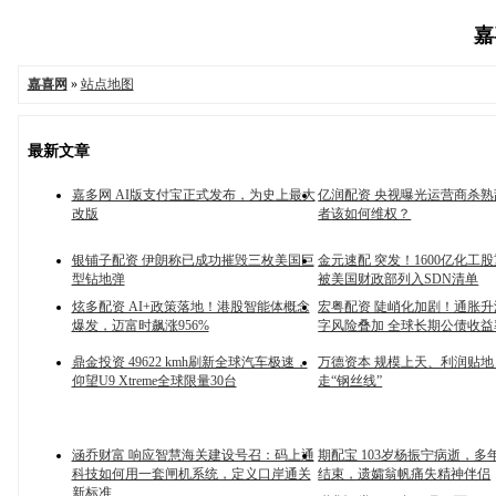
嘉
嘉喜网
»
站点地图
最新文章
嘉多网 AI版支付宝正式发布，为史上最大
亿润配资 央视曝光运营商杀
改版
者该如何维权？
银铺子配资 伊朗称已成功摧毁三枚美国巨
金元速配 突发！1600亿化工
型钻地弹
被美国财政部列入SDN清单
炫多配资 AI+政策落地！港股智能体概念
宏粤配资 陡峭化加剧！通胀
爆发，迈富时飙涨956%
字风险叠加 全球长期公债收益
鼎金投资 49622 kmh刷新全球汽车极速，
万德资本 规模上天、利润贴
仰望U9 Xtreme全球限量30台
走“钢丝线”
涵乔财富 响应智慧海关建设号召：码上通
期配宝 103岁杨振宁病逝，多
科技如何用一套闸机系统，定义口岸通关
结束，遗孀翁帆痛失精神伴侣
新标准